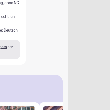
g, ohne NC
rechtlich
e: Deutsch
pass
der