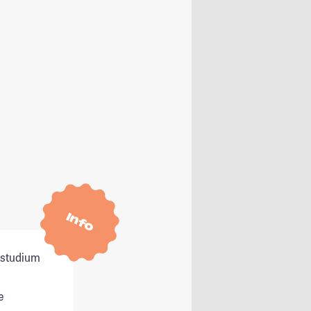
Info
itstudium
e