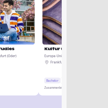
tudies
Kultur und Gesellschaft
furt (Oder)
Europa-Universität Viadrina Frankfurt (Od
Frankfurt (Oder)
Bachelor
6 Semester
Zusammenleben
Lösungsorientiert
Individuell