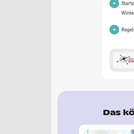
Start
Winte
Regel
Das kö