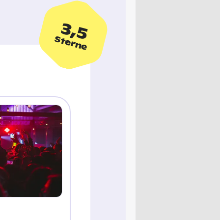
3,5
Sterne