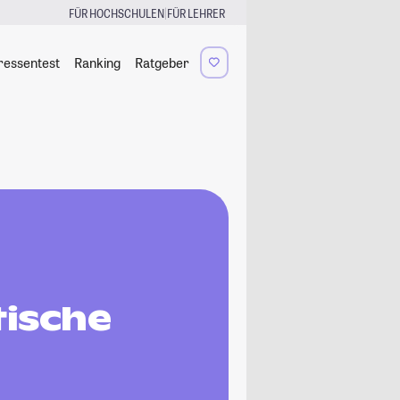
|
FÜR HOCHSCHULEN
FÜR LEHRER
ressentest
Ranking
Ratgeber
tische