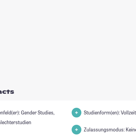
acts
er): Gender Studies,
Studienform(en): Vollze
lechterstudien
Zulassungsmodus: Kein