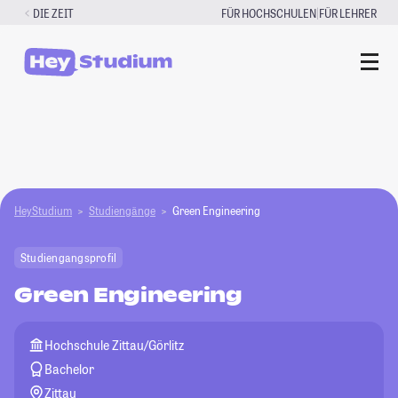
Zum
|
DIE ZEIT
FÜR HOCHSCHULEN
FÜR LEHRER
Inhalt
springen
HeyStudium
Studiengänge
Green Engineering
Studiengangsprofil
Green Engineering
Hochschule Zittau/Görlitz
Bachelor
Zittau