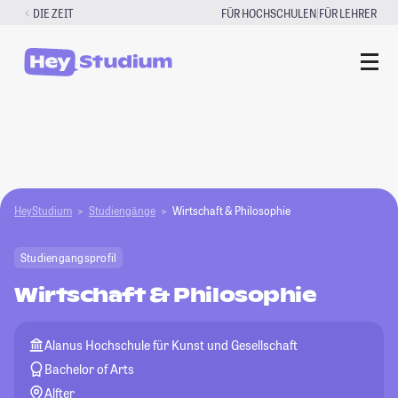
Zum
|
DIE ZEIT
FÜR HOCHSCHULEN
FÜR LEHRER
Inhalt
springen
HeyStudium
Studiengänge
Wirtschaft & Philosophie
Studiengangsprofil
Wirtschaft & Philosophie
Alanus Hochschule für Kunst und Gesellschaft
Bachelor of Arts
Alfter