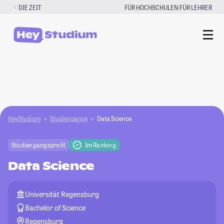
Zum
|
DIE ZEIT
FÜR HOCHSCHULEN
FÜR LEHRER
Inhalt
springen
HeyStudium
Studiengänge
Data Science
Studiengangsprofil
Im Ranking
Data Science
Universität Regensburg
Bachelor of Science
Regensburg