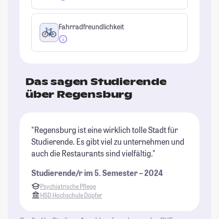
Fahrradfreundlichkeit
Das sagen Studierende
über Regensburg
"Regensburg ist eine wirklich tolle Stadt für
"R
Studierende. Es gibt viel zu unternehmen und
St
auch die Restaurants sind vielfältig."
Ko
Studierende/r im 5. Semester – 2024
St
Psychiatrische Pflege
HSD Hochschule Döpfer