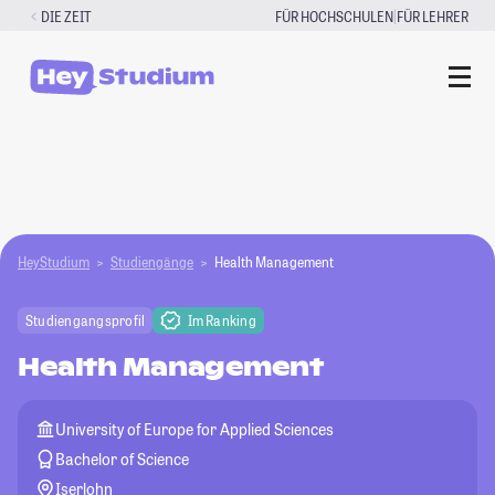
Zum
|
DIE ZEIT
FÜR HOCHSCHULEN
FÜR LEHRER
Inhalt
springen
HeyStudium
Studiengänge
Health Management
Studiengangsprofil
Im Ranking
Health Management
University of Europe for Applied Sciences
Bachelor of Science
Iserlohn