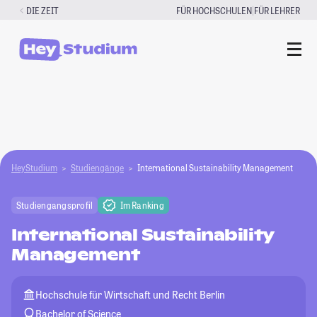
Zum
|
DIE ZEIT
FÜR HOCHSCHULEN
FÜR LEHRER
Inhalt
springen
HeyStudium
Studiengänge
International Sustainability Management
Studiengangsprofil
Im Ranking
International Sustainability
Management
Hochschule für Wirtschaft und Recht Berlin
Bachelor of Science