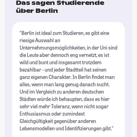
Das sagen Studierende
über Berlin
"Berlin ist ideal zum Studieren, es gibt eine
"B
riesige Auswahl an
of
Unternehmungsmöglichkeiten, in der Uni sind
St
die Leute aber dennoch eng vernetzt, es ist
wild und bunt und insgesamt trotzdem
bezahlbar - und jeder Stadtteil hat seinen
ganz eigenen Charakter. In Berlin findet man
alles, wenn man lang genug danach sucht.
Und im Vergleich zu anderen deutschen
Städten würde ich behaupten, dass es hier
sehr viel mehr Toleranz, wenn nicht sogar
Enthusiasmus oder zumindest
Gleichgültigkeit gegenüber anderen
Lebensmodellen und Identifizierungen gibt."