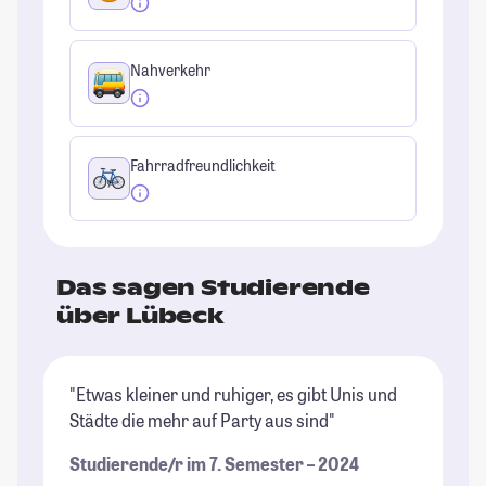
Nahverkehr
Fahrradfreundlichkeit
Das sagen Studierende
über Lübeck
"Etwas kleiner und ruhiger, es gibt Unis und
"K
Städte die mehr auf Party aus sind"
gu
Do
Studierende/r im 7. Semester – 2024
Be