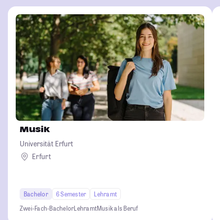
Musik
Universität Erfurt
Erfurt
Bachelor
6 Semester
Lehramt
Zwei-Fach-Bachelor
Lehramt
Musik als Beruf