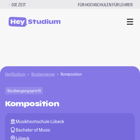
Zum
|
DIE ZEIT
FÜR HOCHSCHULEN
FÜR LEHRER
Inhalt
springen
HeyStudium
Studiengänge
Komposition
Studiengangsprofil
Komposition
Musikhochschule Lübeck
Bachelor of Music
Lübeck