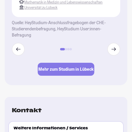
Mathematik in Medizin und Lebenswissenschaften
St
Universität zu Lübeck
Quelle: HeyStudium-Anschlussfragebogen der CHE-
Studierendenbefragung, HeyStudium User:innen-
Befragung
Mehr zum Studium in Lübeck
Kontakt
Weitere Informationen / Services