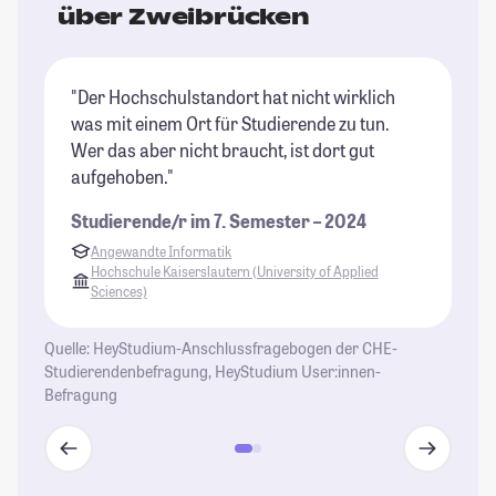
über Zweibrücken
"Der Hochschulstandort hat nicht wirklich
"K
was mit einem Ort für Studierende zu tun.
sc
Wer das aber nicht braucht, ist dort gut
ei
aufgehoben."
St
Studierende/r im 7. Semester – 2024
Angewandte Informatik
Hochschule Kaiserslautern (University of Applied
Sciences)
Quelle: HeyStudium-Anschlussfragebogen der CHE-
Studierendenbefragung, HeyStudium User:innen-
Befragung