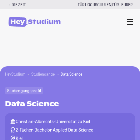
Zum
|
DIE ZEIT
FÜR HOCHSCHULEN
FÜR LEHRER
Inhalt
springen
HeyStudium
Studiengänge
Data Science
Studiengangsprofil
Data Science
Christian-Albrechts-Universität zu Kiel
2-Fächer-Bachelor Applied Data Science
Kiel