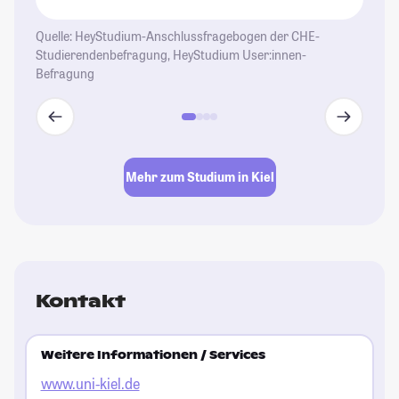
St
Quelle: HeyStudium-Anschlussfragebogen der CHE-
Studierendenbefragung, HeyStudium User:innen-
Befragung
Mehr zum Studium in Kiel
Kontakt
Weitere Informationen / Services
www.uni-kiel.de