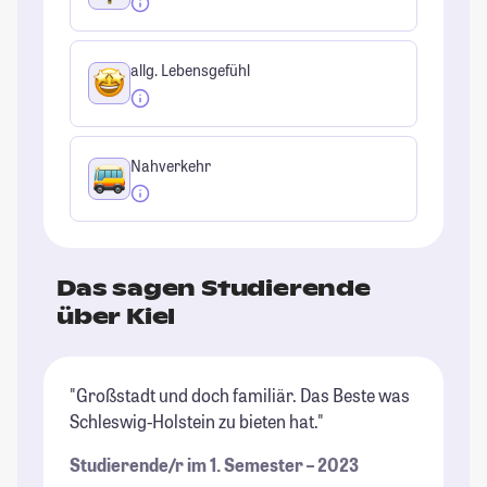
allg. Lebensgefühl
Nahverkehr
Das sagen Studierende
über Kiel
"Großstadt und doch familiär. Das Beste was
"K
Schleswig-Holstein zu bieten hat."
se
St
Studierende/r im 1. Semester – 2023