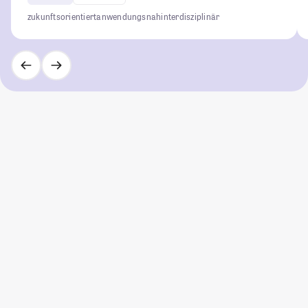
zukunftsorientiert
anwendungsnah
interdisziplinär