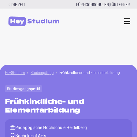
Zum
|
DIE ZEIT
FÜR HOCHSCHULEN
FÜR LEHRER
Inhalt
springen
HeyStudium
Studiengänge
Frühkindliche- und Elementarbildung
Studiengangsprofil
Frühkindliche- und
Elementarbildung
Pädagogische Hochschule Heidelberg
Bachelor of Arts