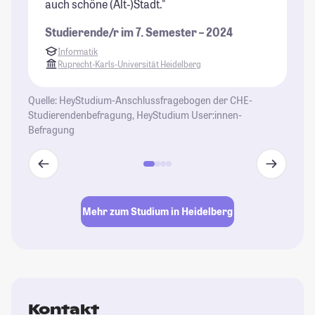
auch schöne (Alt-)Stadt."
mi
in
Studierende/r im 7. Semester – 2024
St
Informatik
Ruprecht-Karls-Universität Heidelberg
Quelle: HeyStudium-Anschlussfragebogen der CHE-
Studierendenbefragung, HeyStudium User:innen-
Befragung
Mehr zum Studium in Heidelberg
Kontakt