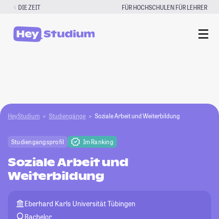
Zum
|
DIE ZEIT
FÜR HOCHSCHULEN
FÜR LEHRER
Inhalt
springen
HeyStudium
Studiengänge
Soziale Arbeit und Weiterbildung
Studiengangsprofil
Im Ranking
Soziale Arbeit und
Weiterbildung
Eberhard Karls Universität Tübingen
Bachelor