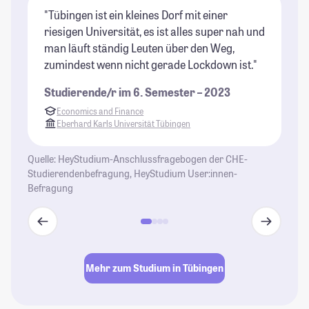
"Tübingen ist ein kleines Dorf mit einer
"D
riesigen Universität, es ist alles super nah und
Kl
man läuft ständig Leuten über den Weg,
je
zumindest wenn nicht gerade Lockdown ist."
St
Studierende/r im 6. Semester – 2023
Economics and Finance
Eberhard Karls Universität Tübingen
Quelle: HeyStudium-Anschlussfragebogen der CHE-
Studierendenbefragung, HeyStudium User:innen-
Befragung
Mehr zum Studium in Tübingen