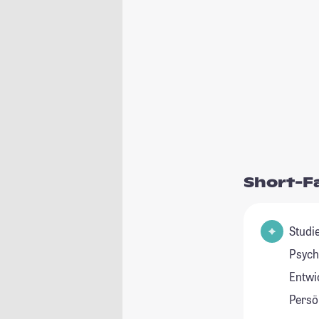
Short-F
Studienfel
Psych
Entwi
Persö