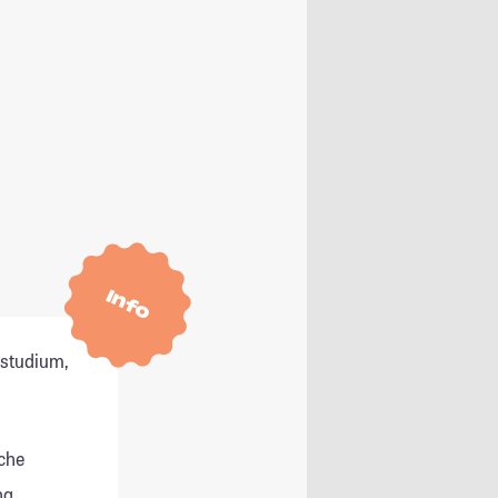
Info
tstudium,
che
g,