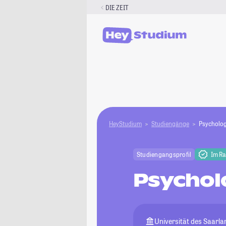
Zum
DIE ZEIT
Inhalt
springen
HeyStudium
Studiengänge
Psycholog
Studiengangsprofil
Im R
Psychol
Universität des Saarl