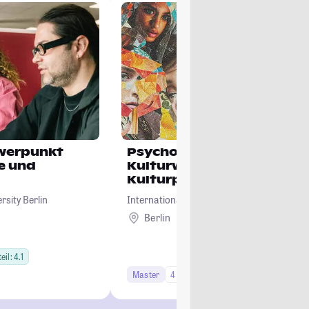
hwerpunkt
Psychoanalytische
e und
Kulturwissenschaft und
Kulturpsychologie
rsity Berlin
International Psychoanalytic University Ber
Berlin
il: 4.1
Master
4 Semester