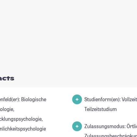
acts
d(er): Biologische
Studienform(en): Vollzei
ologie,
Teilzeitstudium
cklungspsychologie,
Zulassungsmodus: Örtli
nlichkeitspsychologie
Zulassungsbeschränkun