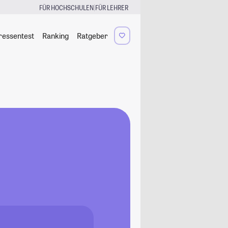
|
FÜR HOCHSCHULEN
FÜR LEHRER
ressentest
Ranking
Ratgeber