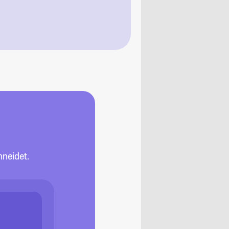
neidet.