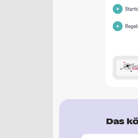
Start
Regel
Das kö