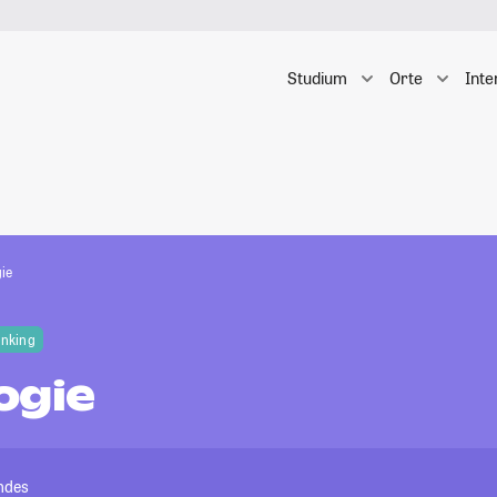
Studium
Orte
Inte
ie
anking
ogie
andes