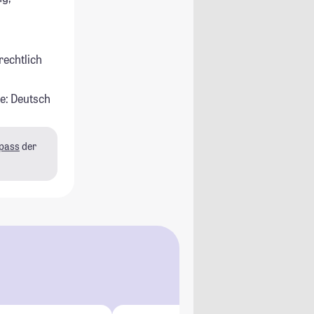
rechtlich
e: Deutsch
pass
der