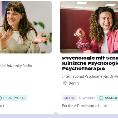
Psychologie mit Sc
Klinische Psychologi
ic University Berlin
Psychotherapie
International Psychoanalytic Unive
Berlin
Studi-Urteil: 4.1
Master
4 Semester
Studi-Urte
ert
Praxisnah
Forschungsorientiert