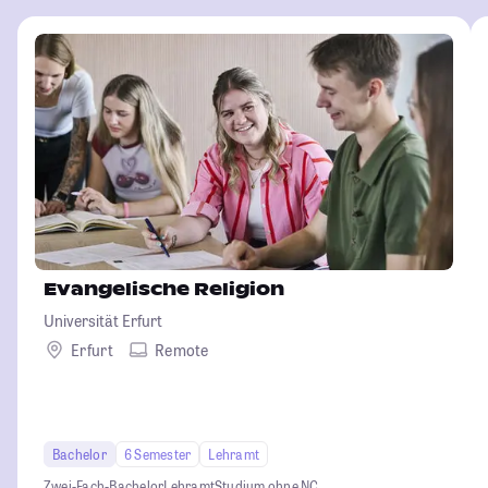
Evangelische Religion
Universität Erfurt
Erfurt
Remote
Bachelor
6 Semester
Lehramt
Zwei-Fach-Bachelor
Lehramt
Studium ohne NC