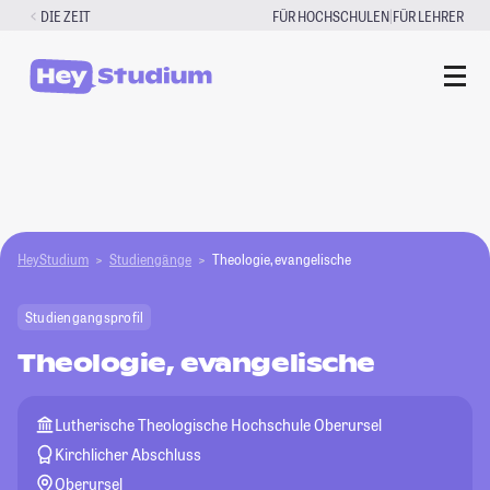
Zum
|
DIE ZEIT
FÜR HOCHSCHULEN
FÜR LEHRER
Inhalt
springen
HeyStudium
Studiengänge
Theologie, evangelische
Studiengangsprofil
Theologie, evangelische
Lutherische Theologische Hochschule Oberursel
Kirchlicher Abschluss
Oberursel