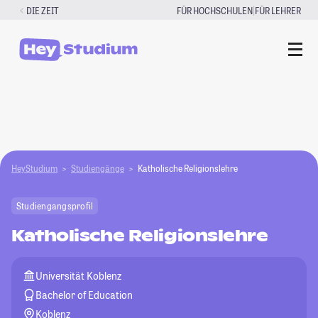
Zum
|
DIE ZEIT
FÜR HOCHSCHULEN
FÜR LEHRER
Inhalt
springen
HeyStudium
Studiengänge
Katholische Religionslehre
Studiengangsprofil
Katholische Religionslehre
Universität Koblenz
Bachelor of Education
Koblenz