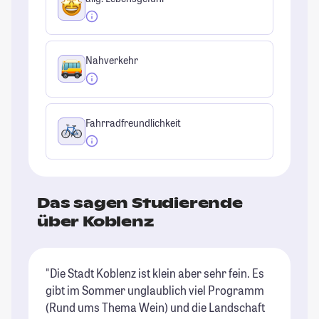
Nahverkehr
Fahrradfreundlichkeit
Das sagen Studierende
über Koblenz
"Die Stadt Koblenz ist klein aber sehr fein. Es
"K
gibt im Sommer unglaublich viel Programm
al
(Rund ums Thema Wein) und die Landschaft
De