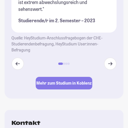
ist extrem abwechslungsreich und
er
sehenswert."
Kö
an
Studierende/r im 2. Semester – 2023
un
de
fa
Quelle: HeyStudium-Anschlussfragebogen der CHE-
Ho
Studierendenbefragung, HeyStudium User:innen-
Befragung
Au
Ko
St
Mehr zum Studium in Koblenz
Kontakt