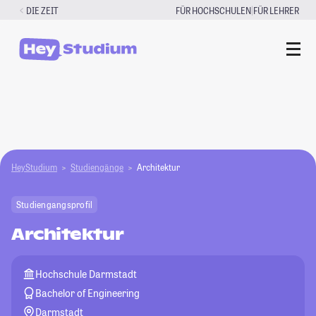
Zum
|
DIE ZEIT
FÜR HOCHSCHULEN
FÜR LEHRER
Inhalt
springen
HeyStudium
Studiengänge
Architektur
Studiengangsprofil
Architektur
Hochschule Darmstadt
Bachelor of Engineering
Darmstadt