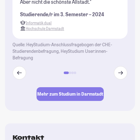
Aber nicht die schönste Allstadt."
(a
Studierende/r im 3. Semester – 2024
St
Informatik dual
Hochschule Darmstadt
Quelle: HeyStudium-Anschlussfragebogen der CHE-
Studierendenbefragung, HeyStudium User:innen-
Befragung
Mehr zum Studium in Darmstadt
Kontakt