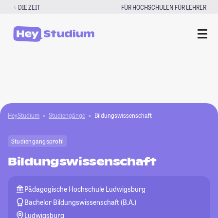
Zum
|
DIE ZEIT
FÜR HOCHSCHULEN
FÜR LEHRER
Inhalt
springen
HeyStudium
Studiengänge
Bildungswissenschaft
Studiengangsprofil
Bildungswissenschaft
Pädagogische Hochschule Ludwigsburg
Bachelor Bildungswissenschaft (B.A.)
Ludwigsburg