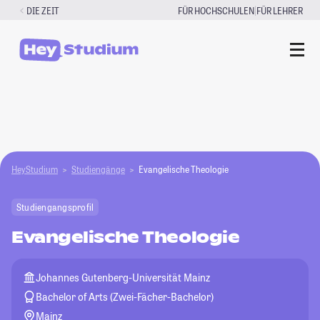
Zum
|
DIE ZEIT
FÜR HOCHSCHULEN
FÜR LEHRER
Inhalt
springen
HeyStudium
Studiengänge
Evangelische Theologie
Studiengangsprofil
Evangelische Theologie
Johannes Gutenberg-Universität Mainz
Bachelor of Arts (Zwei-Fächer-Bachelor)
Mainz