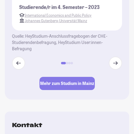
Gu
Studierende/r im 4. Semester – 2023
fü
International Economics and Public Policy
sc
Johannes Gutenberg-Universität Mainz
Ve
de
Quelle: HeyStudium-Anschlussfragebogen der CHE-
se
Studierendenbefragung, HeyStudium User:innen-
Befragung
St
Mehr zum Studium in Mainz
Kontakt