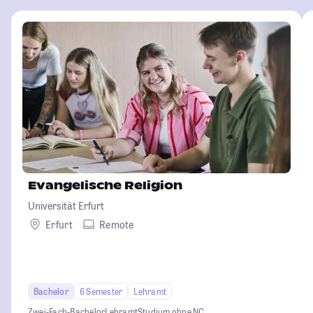
Evangelische Religion
Universität Erfurt
Erfurt
Remote
Bachelor
6 Semester
Lehramt
Zwei-Fach-Bachelor
Lehramt
Studium ohne NC