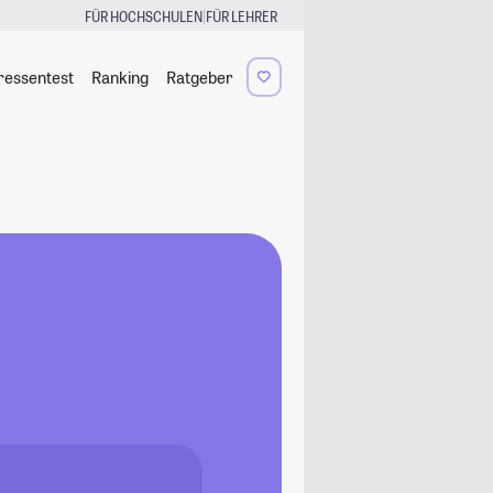
|
FÜR HOCHSCHULEN
FÜR LEHRER
ressentest
Ranking
Ratgeber