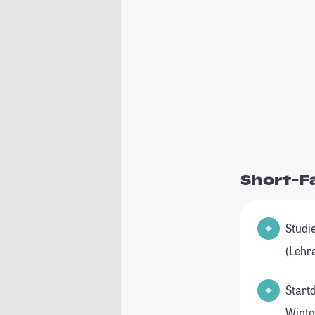
Short-F
Studienfel
(Lehr
Start
Winte