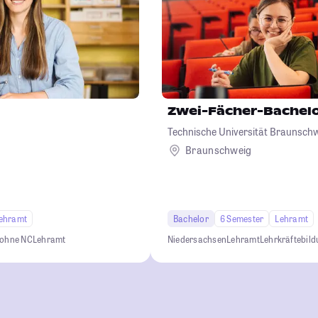
Zwei-Fächer-Bachel
Technische Universität Braunsch
Braunschweig
ehramt
Bachelor
6 Semester
Lehramt
 ohne NC
Lehramt
Niedersachsen
Lehramt
Lehrkräftebil