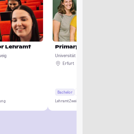
or Lehramt
Primarpädagogik
weig
Universität Erfurt
Erfurt
Bachelor
6 Semester
Lehramt
dung
Lehramt
Zwei-Fach-Bachelor
Grundschule