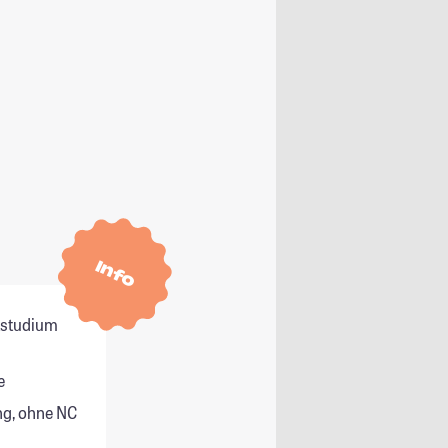
Info
itstudium
e
g, ohne NC