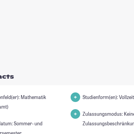
acts
d(er): Mathematik
Studienform(en): Vollze
amt)
Zulassungsmodus: Kein
datum: Sommer- und
Zulassungsbeschränkun
rsemester