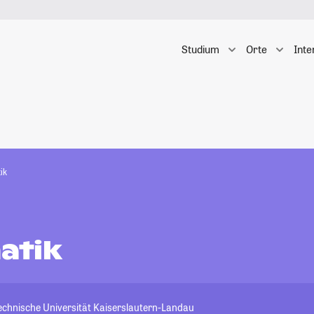
Studium
Orte
Inte
ik
atik
Technische Universität Kaiserslautern-Landau