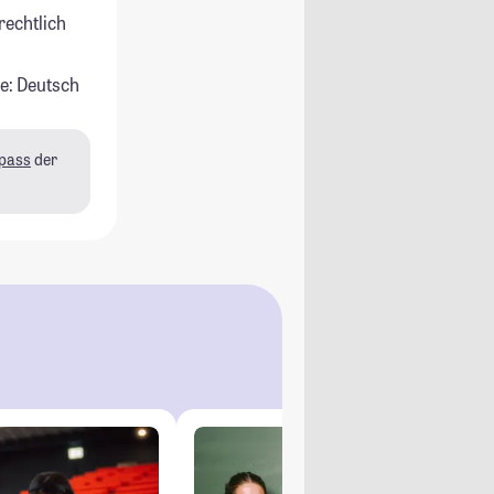
rechtlich
e: Deutsch
pass
der