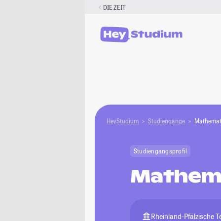
Zum
DIE ZEIT
Inhalt
springen
HeyStudium
Studiengänge
Mathemat
Studiengangsprofil
Mathem
Rheinland-Pfälzische 