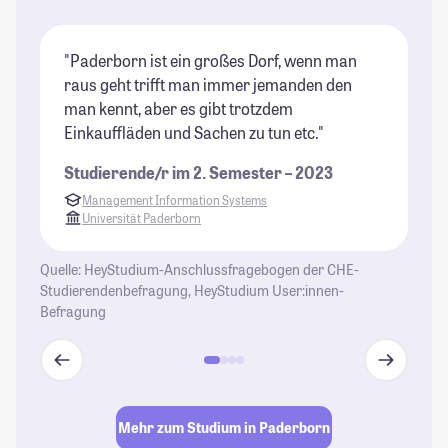
"Paderborn ist ein großes Dorf, wenn man
"D
raus geht trifft man immer jemanden den
de
man kennt, aber es gibt trotzdem
en
Einkauffläden und Sachen zu tun etc."
be
MT
Studierende/r im 2. Semester – 2023
es
Management Information Systems
Ve
Universität Paderborn
St
Quelle: HeyStudium-Anschlussfragebogen der CHE-
Studierendenbefragung, HeyStudium User:innen-
Befragung
Mehr zum Studium in Paderborn