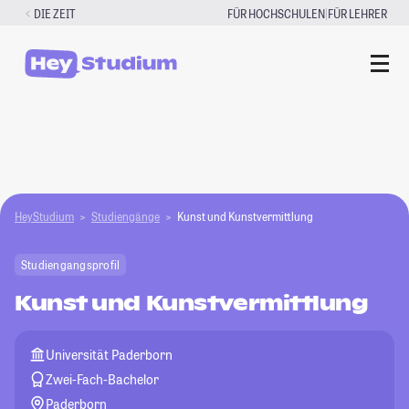
Zum
|
DIE ZEIT
FÜR HOCHSCHULEN
FÜR LEHRER
Inhalt
springen
HeyStudium
Studiengänge
Kunst und Kunstvermittlung
Studiengangsprofil
Kunst und Kunstvermittlung
Universität Paderborn
Zwei-Fach-Bachelor
Paderborn