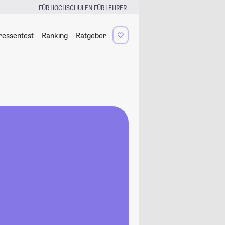
|
FÜR HOCHSCHULEN
FÜR LEHRER
ressentest
Ranking
Ratgeber