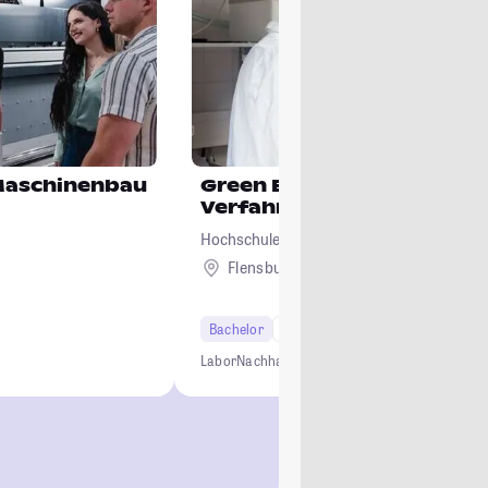
 Maschinenbau
Green Engineering - Umwe
Verfahrenstechnik
Hochschule Flensburg
Flensburg
Bachelor
7 Semester
Labor
Nachhaltigkeit
Naturwissenschaft