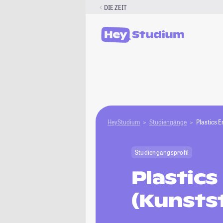
Zum
DIE ZEIT
Inhalt
springen
HeyStudium
Studiengänge
Plastics E
Studiengangsprofil
Plastics
(Kunsts