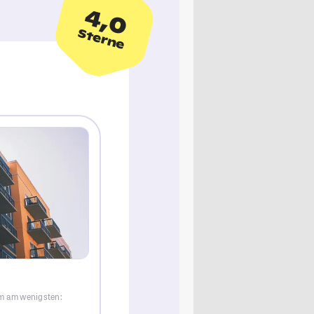
4,0
Sterne
im am wenigsten: