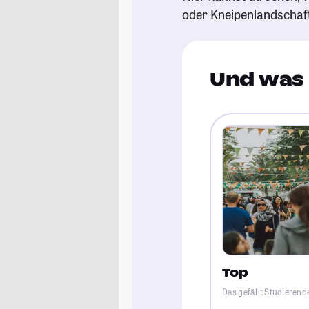
oder Kneipenlandschaf
Und was 
Top
Das gefällt Studierend