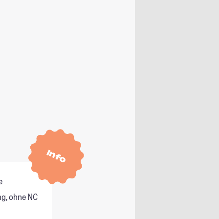
Info
e
g, ohne NC