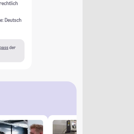
rechtlich
e: Deutsch
pass
der