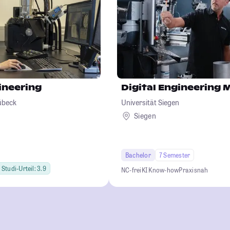
ineering
Digital Engineering
übeck
Universität Siegen
Siegen
Bachelor
7 Semester
Studi-Urteil: 3.9
NC-frei
KI Know-how
Praxisnah