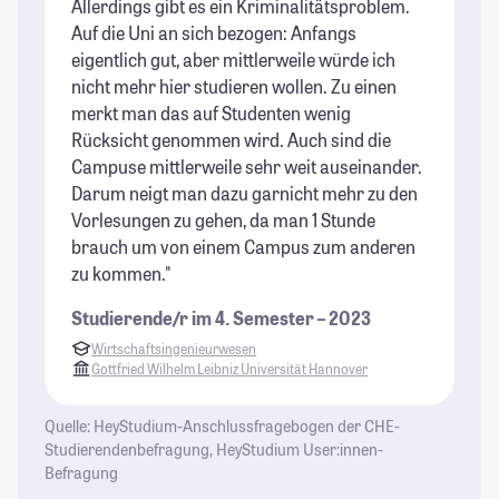
Allerdings gibt es ein Kriminalitätsproblem.
St
Auf die Uni an sich bezogen: Anfangs
eigentlich gut, aber mittlerweile würde ich
nicht mehr hier studieren wollen. Zu einen
merkt man das auf Studenten wenig
Rücksicht genommen wird. Auch sind die
Campuse mittlerweile sehr weit auseinander.
Darum neigt man dazu garnicht mehr zu den
Vorlesungen zu gehen, da man 1 Stunde
brauch um von einem Campus zum anderen
zu kommen."
Studierende/r im 4. Semester – 2023
Wirtschaftsingenieurwesen
Gottfried Wilhelm Leibniz Universität Hannover
Quelle: HeyStudium-Anschlussfragebogen der CHE-
Studierendenbefragung, HeyStudium User:innen-
Befragung