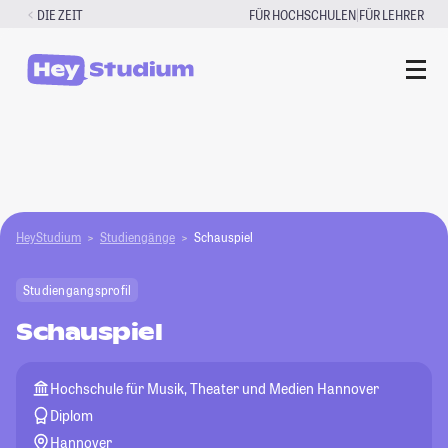
Zum
|
DIE ZEIT
FÜR HOCHSCHULEN
FÜR LEHRER
Inhalt
springen
HeyStudium
Studiengänge
Schauspiel
Studiengangsprofil
Schauspiel
Hochschule für Musik, Theater und Medien Hannover
Diplom
Hannover