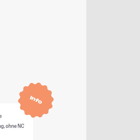
Info
e
g, ohne NC