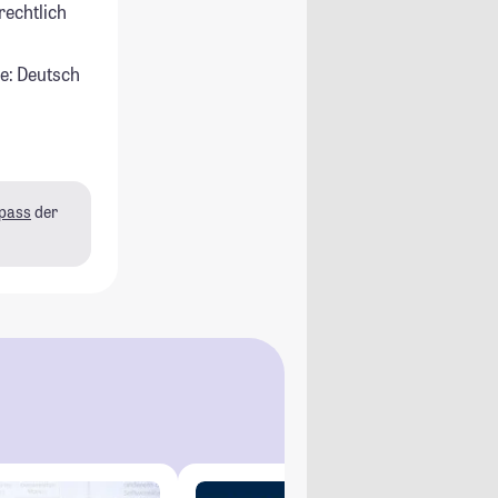
rechtlich
e: Deutsch
pass
der