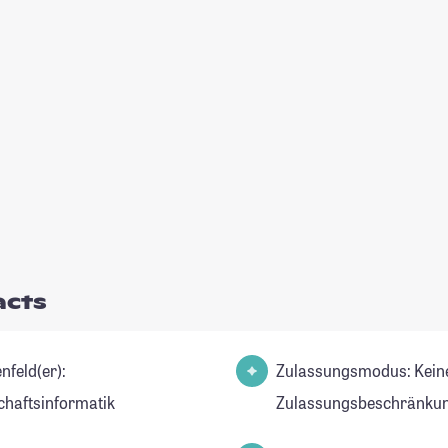
acts
nfeld(er):
Zulassungsmodus: Kein
chaftsinformatik
Zulassungsbeschränkun