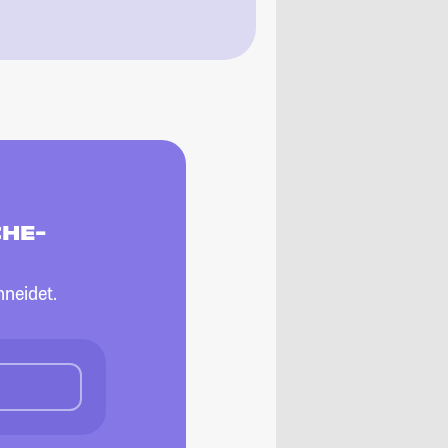
CHE-
neidet.