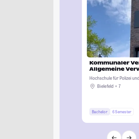
Kommunaler Ver
Allgemeine Ver
Hochschule für Polizei un
Nordrhein-Westfalen
Bielefeld + 7
Bachelor
6 Semester