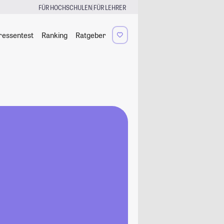
|
FÜR HOCHSCHULEN
FÜR LEHRER
ressentest
Ranking
Ratgeber