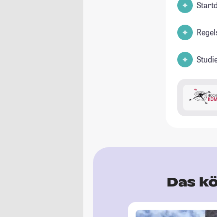
Start
Regel
Studi
Das kö