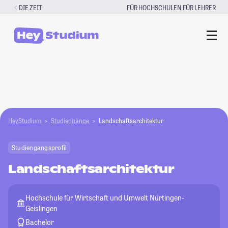
Zum
|
DIE ZEIT
FÜR HOCHSCHULEN
FÜR LEHRER
Inhalt
springen
HeyStudium
Studiengänge
Landschaftsarchitektur
Studiengangsprofil
Landschaftsarchitektur
Hochschule für Wirtschaft und Umwelt Nürtingen-
Geislingen
Bachelor