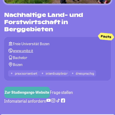
Nachhaltige Land- und
Forstwirtschaft in
Berggebieten
Facts
Freie Universität Bozen
www.unibz.it
Bachelor
Bozen
praxisorientiert
interdisziplinär
dreisprachig
Frage stellen
Zur Studiengangs-Website
Infomaterial anfordern