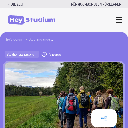
Zum
|
DIE ZEIT
FÜR HOCHSCHULEN
FÜR LEHRER
Inhalt
springen
HeyStudium
Studiengänge
Nachhaltige Land- und Forstwirtschaft in Bergg
Studiengangsprofil
Anzeige