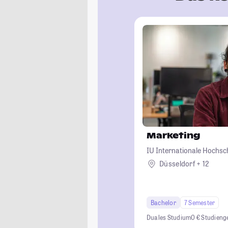
Marketing
IU Internationale Hochsc
Düsseldorf + 12
Bachelor
7 Semester
Duales Studium
0 € Studien