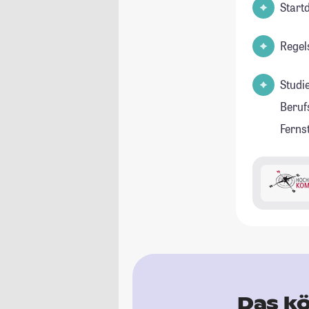
Start
Regel
Studi
Beruf
Ferns
Das kö