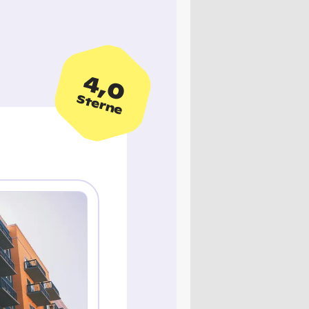
4,0
Sterne