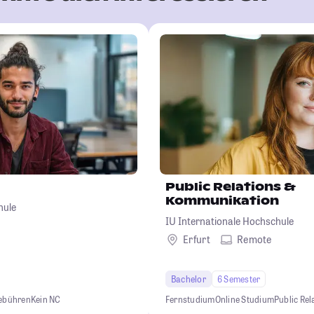
Public Relations &
Kommunikation
hule
IU Internationale Hochschule
Erfurt
Remote
Bachelor
6 Semester
gebühren
Kein NC
Fernstudium
Online Studium
Public Rel