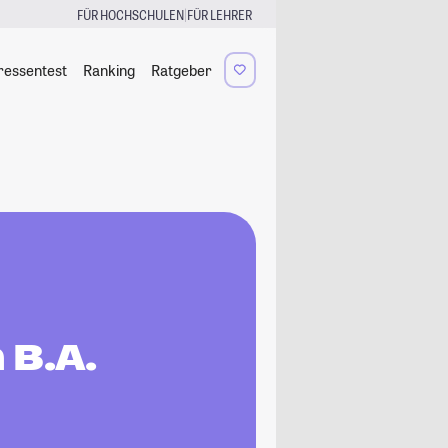
|
FÜR HOCHSCHULEN
FÜR LEHRER
ressentest
Ranking
Ratgeber
B.A.