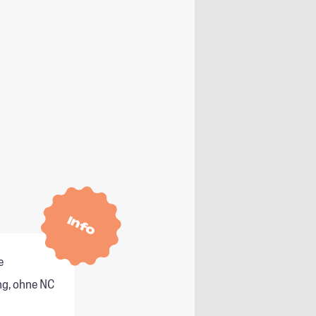
Info
e
g, ohne NC