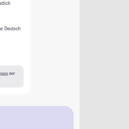
atlich
e: Deutsch
pass
der