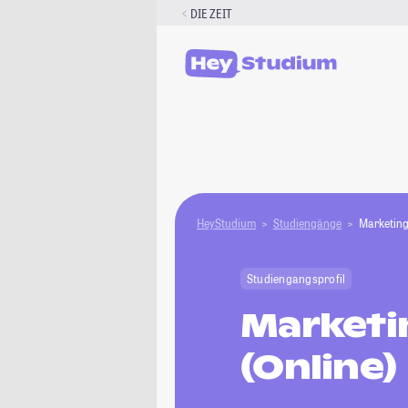
Zum
DIE ZEIT
Inhalt
springen
HeyStudium
Studiengänge
Marketing
Studiengangsprofil
Marketi
(Online)