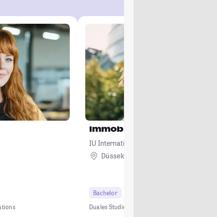
Immobilienwirtschaft
IU Internationale Hochschule
Düsseldorf + 7
Bachelor
7 Semester
ations
Duales Studium
0 € Studiengebühren
Kein NC