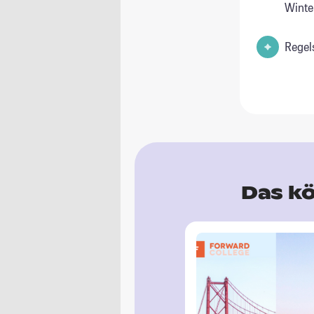
Wint
Regel
Das kö