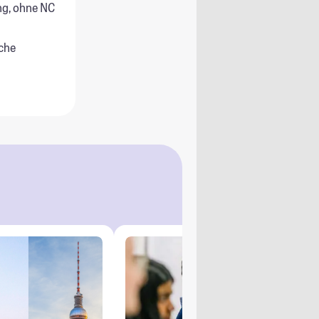
g, ohne NC
che