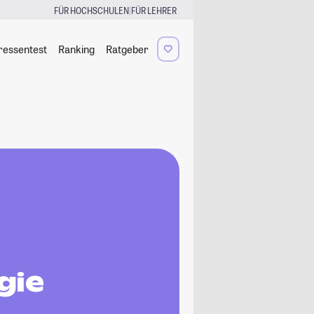
|
FÜR HOCHSCHULEN
FÜR LEHRER
ressentest
Ranking
Ratgeber
gie