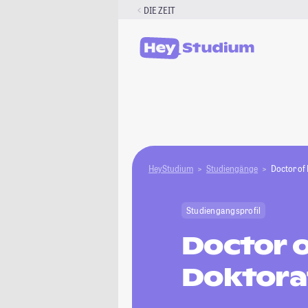
Zum
DIE ZEIT
Inhalt
springen
HeyStudium
Studiengänge
Doctor of
Studiengangsprofil
Doctor 
Doktora