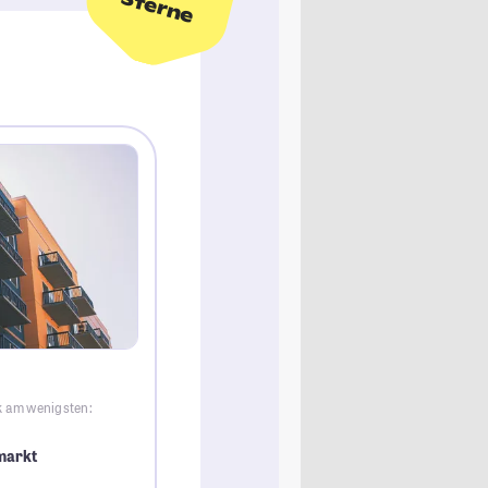
Sterne
k am wenigsten:
markt