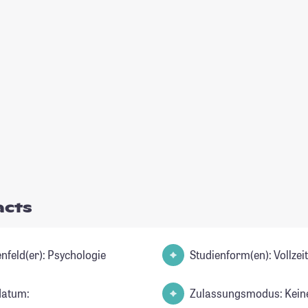
acts
Studienfeld(er): Psychologie
Studienform(en): Vollze
datum:
Zulassungsmodus: Kein