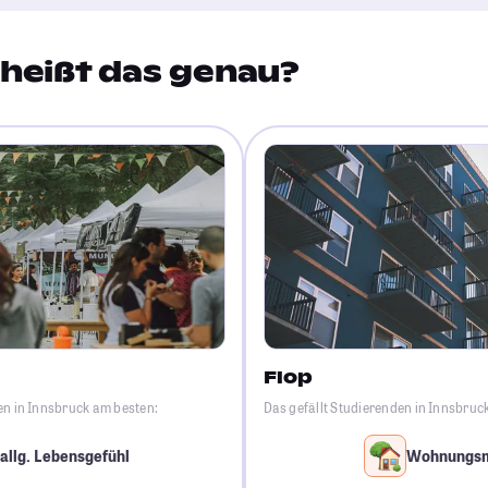
heißt das genau?
Flop
en in Innsbruck am besten:
Das gefällt Studierenden in Innsbruc
allg. Lebensgefühl
Wohnungs