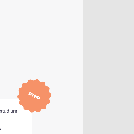
Info
itstudium
e