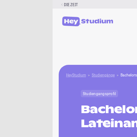
Zum
DIE ZEIT
Inhalt
springen
HeyStudium
Studiengänge
Bachelors
Studiengangsprofil
Bachelo
Lateina