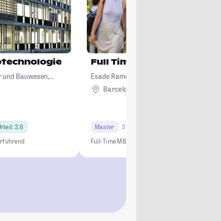
otechnologie
Full Time MBA
ur und Bauwesen,
Esade Ramon Llull University
logie
Barcelona
Ausland
rteil: 3.6
Master
3 Semester
erführend
Full‑Time MBA
Business Leadership
Global Man