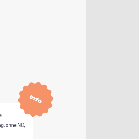
Info
e
g, ohne NC,