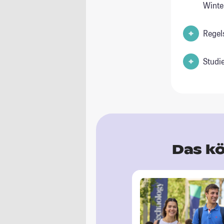
Wint
Regel
Studi
Das kö