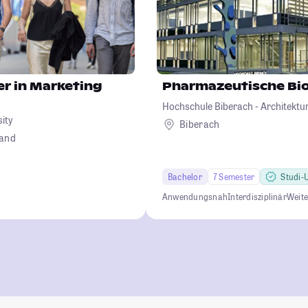
r in Marketing
Pharmazeutische Bi
Hochschule Biberach - Architekt
sity
Betriebswirtschaft und Biotechno
Biberach
land
Bachelor
7 Semester
Studi-U
Anwendungsnah
Interdisziplinär
Weit