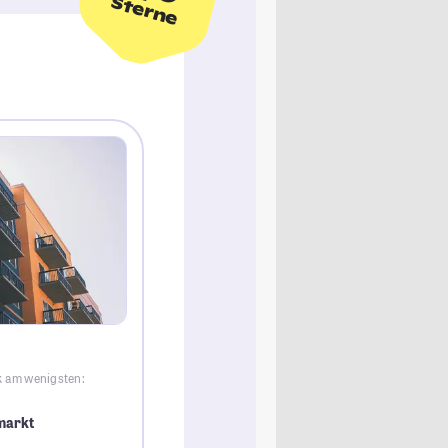
Sterne
k am wenigsten:
markt