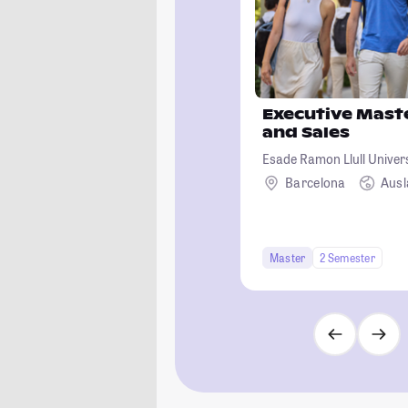
Executive Maste
and Sales
Esade Ramon Llull Univer
Barcelona
Aus
Master
2 Semester