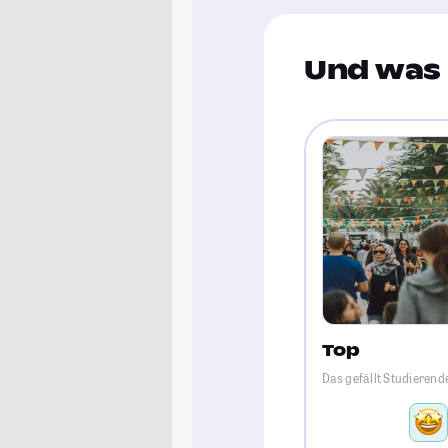
Und was 
Top
Das gefällt Studierend