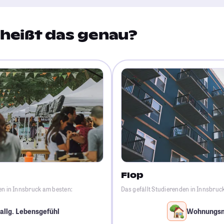
heißt das genau?
Flop
en in Innsbruck am besten:
Das gefällt Studierenden in Innsbruc
allg. Lebensgefühl
Wohnungs