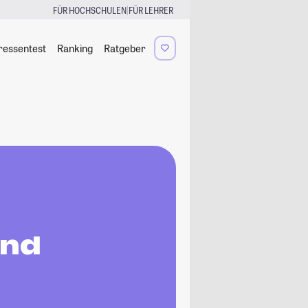
|
FÜR HOCHSCHULEN
FÜR LEHRER
ressentest
Ranking
Ratgeber
und