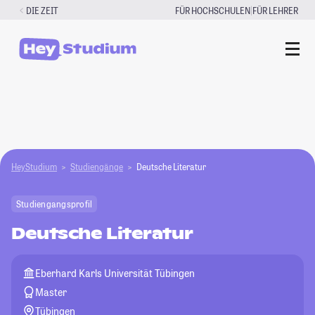
Zum
|
DIE ZEIT
FÜR HOCHSCHULEN
FÜR LEHRER
Inhalt
springen
HeyStudium
Studiengänge
Deutsche Literatur
Studiengangsprofil
Deutsche Literatur
Eberhard Karls Universität Tübingen
Master
Tübingen