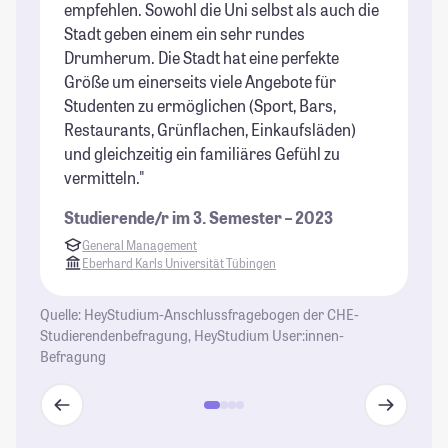
empfehlen. Sowohl die Uni selbst als auch die
ri
Stadt geben einem ein sehr rundes
ma
Drumherum. Die Stadt hat eine perfekte
zu
Größe um einerseits viele Angebote für
St
Studenten zu ermöglichen (Sport, Bars,
Restaurants, Grünflachen, Einkaufsläden)
und gleichzeitig ein familiäres Gefühl zu
vermitteln."
Studierende/r im 3. Semester – 2023
General Management
Eberhard Karls Universität Tübingen
Quelle: HeyStudium-Anschlussfragebogen der CHE-
Studierendenbefragung, HeyStudium User:innen-
Befragung