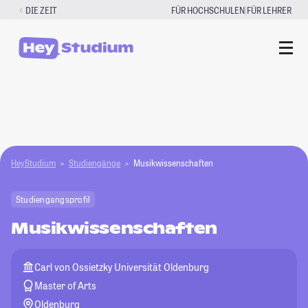
Zum
|
DIE ZEIT
FÜR HOCHSCHULEN
FÜR LEHRER
Inhalt
springen
HeyStudium
Studiengänge
Musikwissenschaften
Studiengangsprofil
Musikwissenschaften
Carl von Ossietzky Universität Oldenburg
Master of Arts
Oldenburg