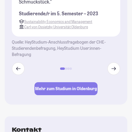
Schmuckstück."
St
Studierende/r im 5. Semester – 2023
Sustainability Economics and Management
Carl von Ossietzky Universität Oldenburg
Quelle: HeyStudium-Anschlussfragebogen der CHE-
Studierendenbefragung, HeyStudium User:innen-
Befragung
Mehr zum Studium in Oldenburg
Kontakt