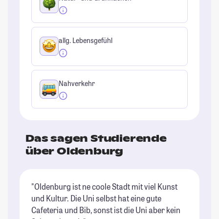
allg. Lebensgefühl
Nahverkehr
Das sagen Studierende
über Oldenburg
"Oldenburg ist ne coole Stadt mit viel Kunst
"D
und Kultur. Die Uni selbst hat eine gute
ei
Cafeteria und Bib, sonst ist die Uni aber kein
ko