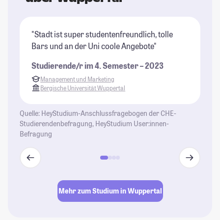
"Stadt ist super studentenfreundlich, tolle
"W
Bars und an der Uni coole Angebote"
we
er
Studierende/r im 4. Semester – 2023
ei
Management und Marketing
St
Bergische Universität Wuppertal
Quelle: HeyStudium-Anschlussfragebogen der CHE-
Studierendenbefragung, HeyStudium User:innen-
Befragung
Mehr zum Studium in Wuppertal