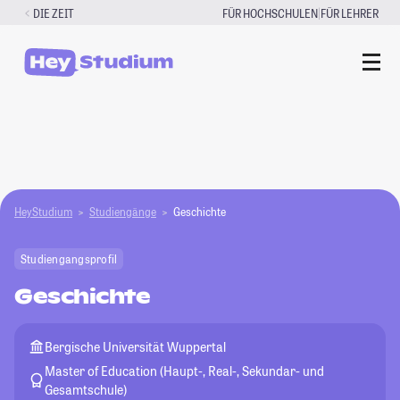
Zum
|
DIE ZEIT
FÜR HOCHSCHULEN
FÜR LEHRER
Inhalt
springen
HeyStudium
Studiengänge
Geschichte
Studiengangsprofil
Geschichte
Bergische Universität Wuppertal
Master of Education (Haupt-, Real-, Sekundar- und
Gesamtschule)