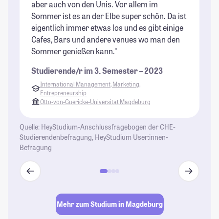
aber auch von den Unis. Vor allem im
de
Sommer ist es an der Elbe super schön. Da ist
Be
eigentlich immer etwas los und es gibt einige
un
Cafes, Bars und andere venues wo man den
um
Sommer genießen kann."
St
Studierende/r im 3. Semester – 2023
International Management, Marketing,
Entrepreneurship
Otto-von-Guericke-Universität Magdeburg
Quelle: HeyStudium-Anschlussfragebogen der CHE-
Studierendenbefragung, HeyStudium User:innen-
Befragung
Mehr zum Studium in Magdeburg