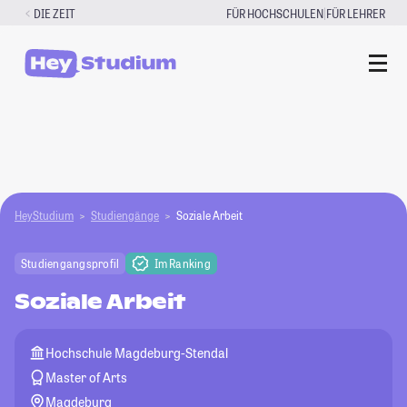
Zum
|
DIE ZEIT
FÜR HOCHSCHULEN
FÜR LEHRER
Inhalt
springen
HeyStudium
Studiengänge
Soziale Arbeit
Studiengangsprofil
Im Ranking
Soziale Arbeit
Hochschule Magdeburg-Stendal
Master of Arts
Magdeburg