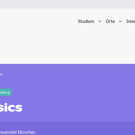
Studium
Orte
Inte
cs
anking
ics
niversität München