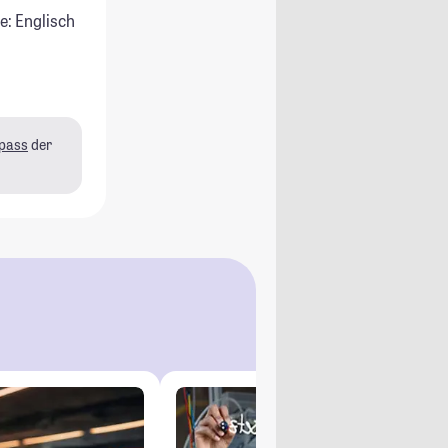
e: Englisch
pass
der