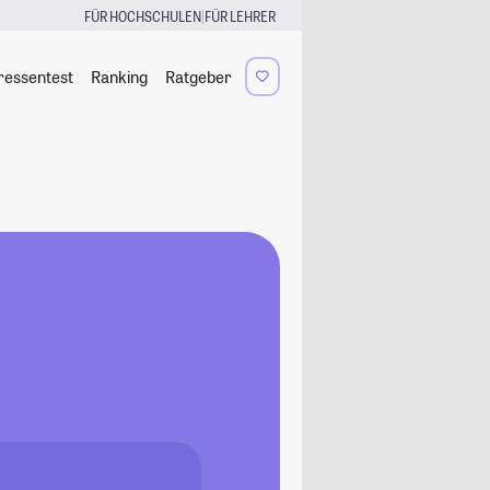
|
FÜR HOCHSCHULEN
FÜR LEHRER
ressentest
Ranking
Ratgeber