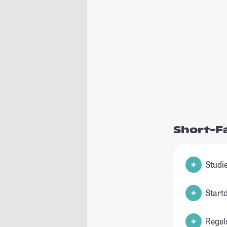
Short-F
Start
Regel