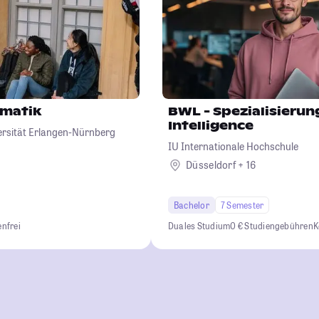
rmatik
BWL - Spezialisierung
Intelligence
ersität Erlangen-Nürnberg
IU Internationale Hochschule
Düsseldorf + 16
Bachelor
7 Semester
nfrei
Duales Studium
0 € Studiengebühren
K