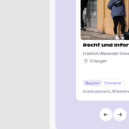
Recht und Info
Friedrich-Alexander-Univ
Erlangen
Magister
2 Semester
Interdisziplinär
LL.M.
Gebühre