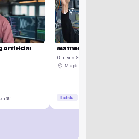
 Artificial
Mathematikingenieur/ in
Otto-von-Guericke-Universität Magdeburg
Magdeburg
Bachelor
7 Semester
Studi-Urteil: 4.5
ein NC