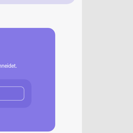
neidet.