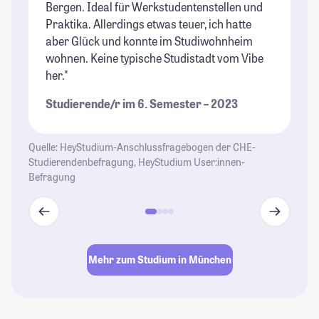
Bergen. Ideal für Werkstudentenstellen und
St
Praktika. Allerdings etwas teuer, ich hatte
aber Glück und konnte im Studiwohnheim
wohnen. Keine typische Studistadt vom Vibe
her."
Studierende/r im 6. Semester – 2023
Quelle: HeyStudium-Anschlussfragebogen der CHE-
Studierendenbefragung, HeyStudium User:innen-
Befragung
Mehr zum Studium in München