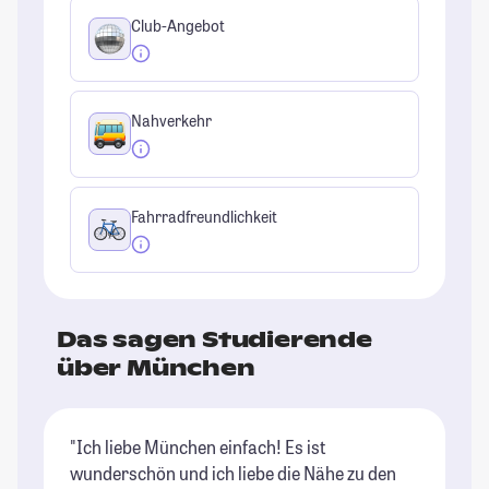
Club-Angebot
Nahverkehr
Fahrradfreundlichkeit
Das sagen Studierende
über München
"Ich liebe München einfach! Es ist
"G
wunderschön und ich liebe die Nähe zu den
un