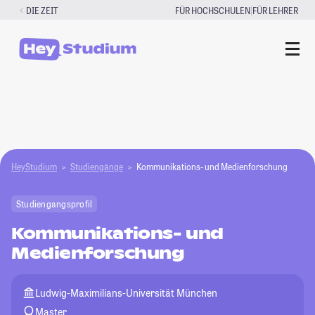
Zum
|
DIE ZEIT
FÜR HOCHSCHULEN
FÜR LEHRER
Inhalt
springen
HeyStudium
Studiengänge
Kommunikations- und Medienforschung
Studiengangsprofil
Kommunikations- und
Medienforschung
Ludwig-Maximilians-Universität München
Master