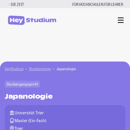
Zum
|
DIE ZEIT
FÜR HOCHSCHULEN
FÜR LEHRER
Inhalt
springen
HeyStudium
Studiengänge
Japanologie
Studiengangsprofil
Japanologie
Universität Trier
Master (Ein-Fach)
Trier