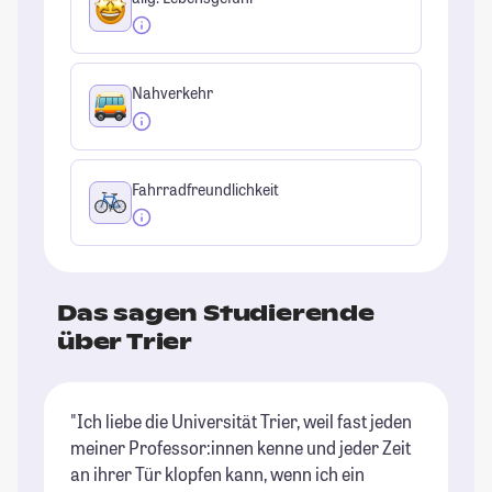
Nahverkehr
Fahrradfreundlichkeit
Das sagen Studierende
über Trier
"Ich liebe die Universität Trier, weil fast jeden
"T
meiner Professor:innen kenne und jeder Zeit
An
an ihrer Tür klopfen kann, wenn ich ein
sc