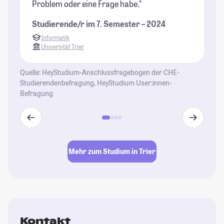
Problem oder eine Frage habe."
wi
Studierende/r im 7. Semester – 2024
St
Informatik
Universität Trier
Quelle: HeyStudium-Anschlussfragebogen der CHE-
Studierendenbefragung, HeyStudium User:innen-
Befragung
Mehr zum Studium in Trier
Kontakt