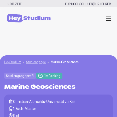
Zum
|
DIE ZEIT
FÜR HOCHSCHULEN
FÜR LEHRER
Inhalt
springen
HeyStudium
Studiengänge
Marine Geosciences
Studiengangsprofil
Im Ranking
Marine Geosciences
Christian-Albrechts-Universität zu Kiel
1-Fach-Master
Kiel