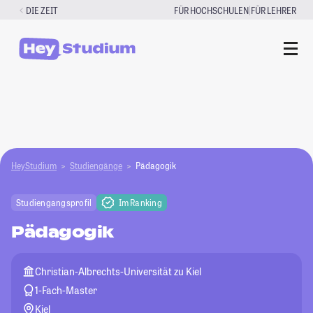
Zum
|
DIE ZEIT
FÜR HOCHSCHULEN
FÜR LEHRER
Inhalt
springen
HeyStudium
Studiengänge
Pädagogik
Studiengangsprofil
Im Ranking
Pädagogik
Christian-Albrechts-Universität zu Kiel
1-Fach-Master
Kiel