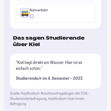
Nahverkehr
Das sagen Studierende
über Kiel
"Kiel liegt direkt am Wasser. Hier ist es
"I
einfach schön."
Ve
Studierende/r im 4. Semester – 2023
St
Quelle: HeyStudium-Anschlussfragebogen der CHE-
Studierendenbefragung, HeyStudium User:innen-
Befragung