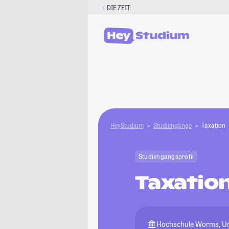
Zum
DIE ZEIT
Inhalt
springen
HeyStudium
Studiengänge
Taxation
Studiengangsprofil
Taxatio
Hochschule Worms, Uni