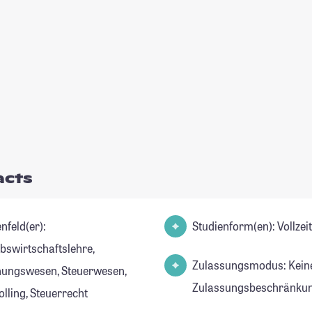
acts
nfeld(er):
Studienform(en): Vollze
ebswirtschaftslehre,
Zulassungsmodus: Kein
ungswesen, Steuerwesen,
Zulassungsbeschränkun
lling, Steuerrecht