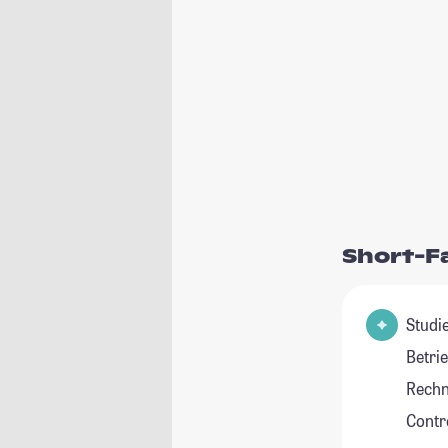
Short-F
Studie
Betri
Rechn
Contro