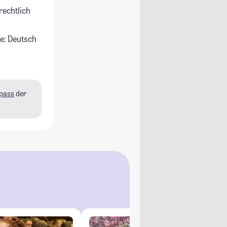
rechtlich
e: Deutsch
pass
der