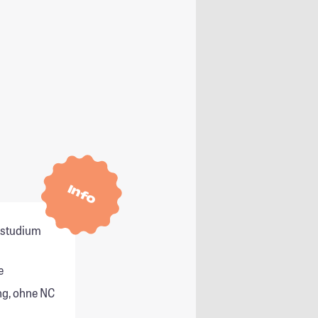
Info
itstudium
e
g, ohne NC