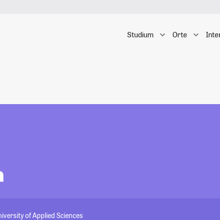
Studium
Orte
Inte
n
versity of Applied Sciences