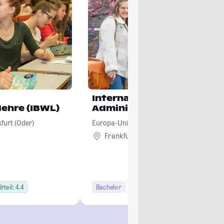
International Business
lehre (IBWL)
Administration (Bachelor)
furt (Oder)
Europa-Universität Viadrina Frankfurt (Od
Frankfurt (Oder)
rteil: 4.4
Bachelor
6 Semester
Studi-Urteil: 4.4