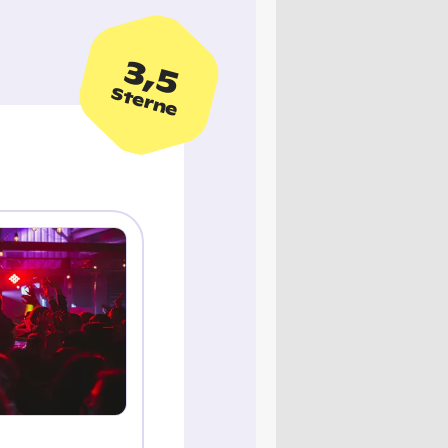
3,5
Sterne