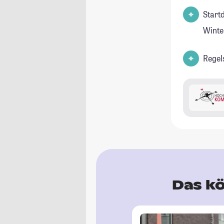
Start
Winte
Regel
Das kö