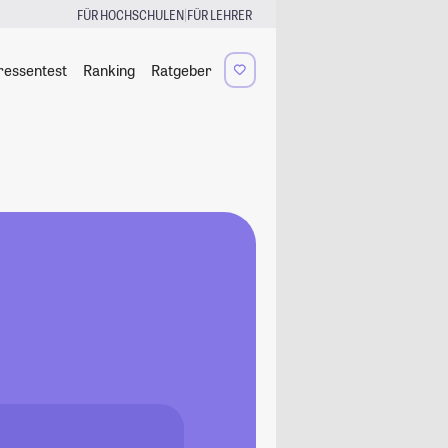
|
FÜR HOCHSCHULEN
FÜR LEHRER
ressentest
Ranking
Ratgeber