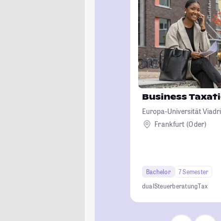
Business Taxat
Europa-Universität Viadri
Frankfurt (Oder)
Bachelor
7 Semester
dual
Steuerberatung
Tax