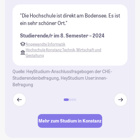
"Die Hochschule ist direkt am Bodensee. Es ist
"K
ein sehr schöner Ort."
Ur
ma
Studierende/r im 8. Semester – 2024
Se
Angewandte Informatik
ic
Hochschule Konstanz Technik, Wirtschaft und
Gestaltung
St
Quelle: HeyStudium-Anschlussfragebogen der CHE-
Studierendenbefragung, HeyStudium User:innen-
Befragung
Mehr zum Studium in Konstanz