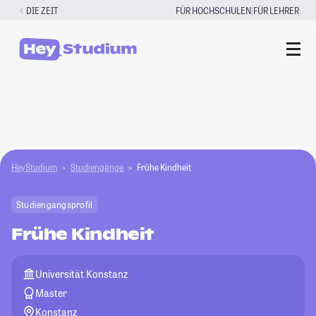
Zum
|
DIE ZEIT
FÜR HOCHSCHULEN
FÜR LEHRER
Inhalt
springen
HeyStudium
Studiengänge
Frühe Kindheit
Studiengangsprofil
Frühe Kindheit
Universität Konstanz
Master
Konstanz