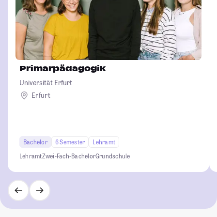
Primarpädagogik
Universität Erfurt
Erfurt
Bachelor
6 Semester
Lehramt
Lehramt
Zwei-Fach-Bachelor
Grundschule