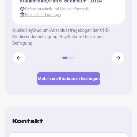
Studierende/r im 5. Semester – 2024
St
Softwaretechnik und Medieninformatik
Hochschule Esslingen
Quelle: HeyStudium-Anschlussfragebogen der CHE-
Studierendenbefragung, HeyStudium User:innen-
Befragung
Mehr zum Studium in Esslingen
Kontakt