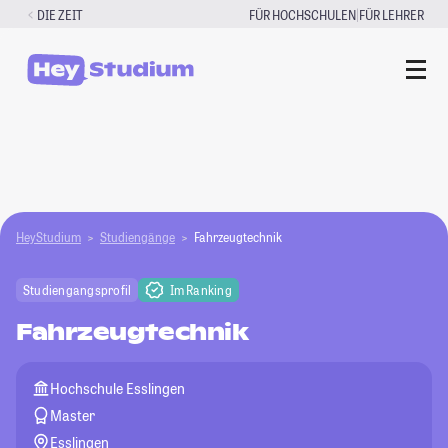
Zum
|
DIE ZEIT
FÜR HOCHSCHULEN
FÜR LEHRER
Inhalt
springen
HeyStudium
Studiengänge
Fahrzeugtechnik
Studiengangsprofil
Im Ranking
Fahrzeugtechnik
Hochschule Esslingen
Master
Esslingen