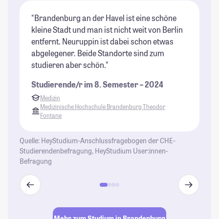
"Brandenburg an der Havel ist eine schöne
"B
kleine Stadt und man ist nicht weit von Berlin
Ne
entfernt. Neuruppin ist dabei schon etwas
in
abgelegener. Beide Standorte sind zum
ge
studieren aber schön."
un
ge
Studierende/r im 8. Semester – 2024
üb
Medizin
St
Medizinische Hochschule Brandenburg Theodor
Fontane
Quelle: HeyStudium-Anschlussfragebogen der CHE-
Studierendenbefragung, HeyStudium User:innen-
Befragung
Mehr zum Studium in Brandenburg