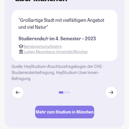
"Großartige Stadt mit vielfältigem Angebot
"M
und viel Natur"
St
Un
Studierende/r im 4. Semester – 2023
dr
Betriebswirtschaftslehre
Um
Ludwig-Maximilians-Universität München
St
Quelle: HeyStudium-Anschlussfragebogen der CHE-
Studierendenbefragung, HeyStudium User:innen-
Befragung
Mehr zum Studium in München