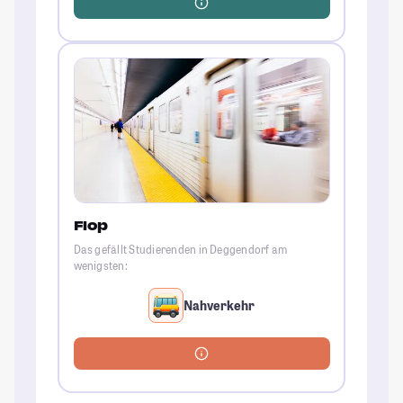
Flop
Das gefällt Studierenden in Deggendorf am
wenigsten:
Nahverkehr