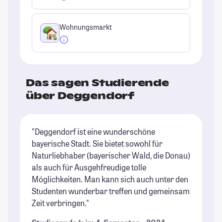
Wohnungsmarkt
Das sagen Studierende
über Deggendorf
"Deggendorf ist eine wunderschöne
"G
bayerische Stadt. Sie bietet sowohl für
im
Naturliebhaber (bayerischer Wald, die Donau)
Bü
als auch für Ausgehfreudige tolle
St
Möglichkeiten. Man kann sich auch unter den
Studenten wunderbar treffen und gemeinsam
Zeit verbringen."