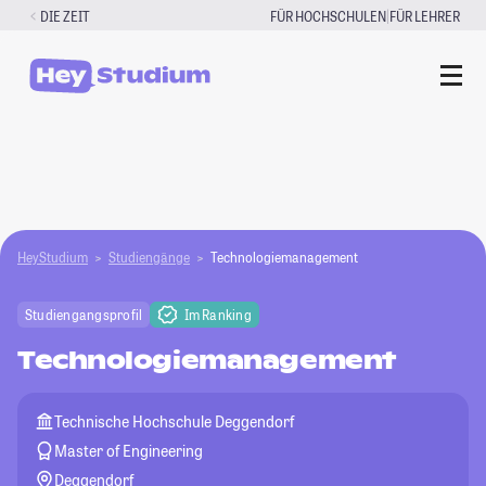
Zum
|
DIE ZEIT
FÜR HOCHSCHULEN
FÜR LEHRER
Inhalt
springen
HeyStudium
Studiengänge
Technologiemanagement
Studiengangsprofil
Im Ranking
Technologiemanagement
Technische Hochschule Deggendorf
Master of Engineering
Deggendorf