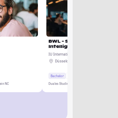
BWL - Spezialisierung Arti
Intelligence
IU Internationale Hochschule
Düsseldorf + 16
Bachelor
7 Semester
ein NC
Duales Studium
0 € Studiengebühren
Kein NC