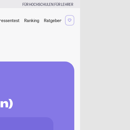
|
FÜR HOCHSCHULEN
FÜR LEHRER
ressentest
Ranking
Ratgeber
n)