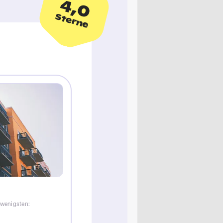
4,0
Sterne
 wenigsten: