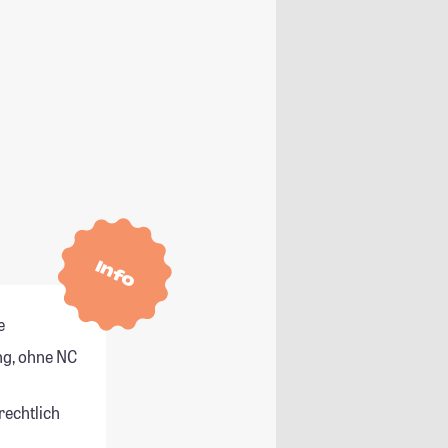
Info
e
g, ohne NC
rechtlich