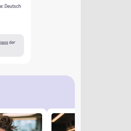
e: Deutsch
pass
der