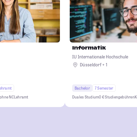
Informatik
IU Internationale Hochschule
Düsseldorf + 1
ehramt
Bachelor
7 Semester
 ohne NC
Lehramt
Duales Studium
0 € Studiengebühren
K