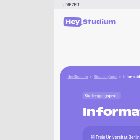
Zum
DIE ZEIT
Inhalt
springen
HeyStudium
Studiengänge
Informati
Studiengangsprofil
Informa
Freie Universität Berlin