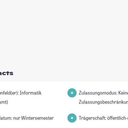
acts
d(er): Informatik
Zulassungsmodus: Kein
amt)
Zulassungsbeschränkun
datum: nur Wintersemester
Trägerschaft: öffentlich-