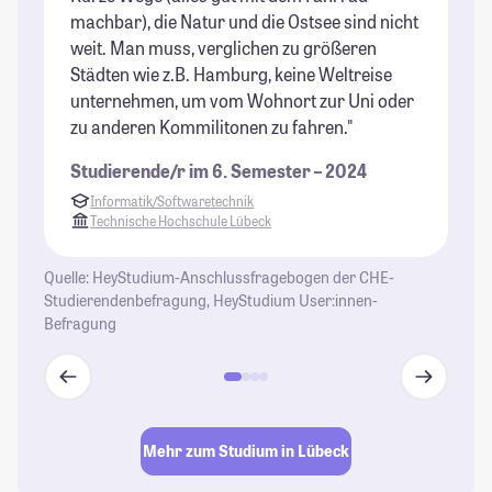
machbar), die Natur und die Ostsee sind nicht
St
weit. Man muss, verglichen zu größeren
Städten wie z.B. Hamburg, keine Weltreise
unternehmen, um vom Wohnort zur Uni oder
zu anderen Kommilitonen zu fahren."
Studierende/r im 6. Semester – 2024
Informatik/Softwaretechnik
Technische Hochschule Lübeck
Quelle: HeyStudium-Anschlussfragebogen der CHE-
Studierendenbefragung, HeyStudium User:innen-
Befragung
Mehr zum Studium in Lübeck