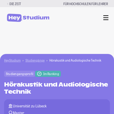
Zum
|
DIE ZEIT
FÜR HOCHSCHULEN
FÜR LEHRER
Inhalt
springen
HeyStudium
Studiengänge
Hörakustik und Audiologische Technik
Studiengangsprofil
Im Ranking
Hörakustik und Audiologische
Technik
Universität zu Lübeck
Master