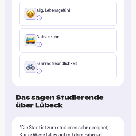
allg. Lebensgefühl
Nahverkehr
Fahrradfreundlichkeit
Das sagen Studierende
über Lübeck
"Die Stadt ist zum studieren sehr geeignet;
"E
Kurze Wege (alles gut mit dem Fahrrad
St