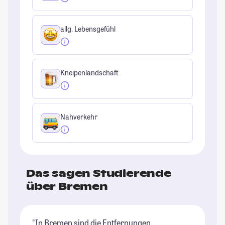
allg. Lebensgefühl
Kneipenlandschaft
Nahverkehr
Das sagen Studierende
über Bremen
"In Bremen sind die Entfernungen
"B