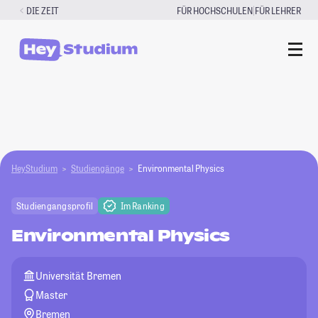
Zum
|
DIE ZEIT
FÜR HOCHSCHULEN
FÜR LEHRER
Inhalt
springen
HeyStudium
Studiengänge
Environmental Physics
Studiengangsprofil
Im Ranking
Environmental Physics
Universität Bremen
Master
Bremen