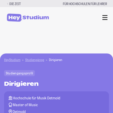
Zum
|
DIE ZEIT
FÜR HOCHSCHULEN
FÜR LEHRER
Inhalt
springen
HeyStudium
Studiengänge
Dirigieren
Studiengangsprofil
Dirigieren
Hochschule für Musik Detmold
Master of Music
Detmold