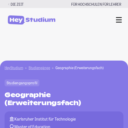
Zum
|
DIE ZEIT
FÜR HOCHSCHULEN
FÜR LEHRER
Inhalt
springen
HeyStudium
Studiengänge
Geographie (Erweiterungsfach)
Studiengangsprofil
Geographie
(Erweiterungsfach)
Karlsruher Institut für Technologie
Master of Education