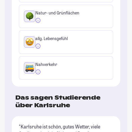
Natur- und Grünflächen
allg. Lebensgefühl
Nahverkehr
Das sagen Studierende
über Karlsruhe
"Karlsruhe ist schön, gutes Wetter, viele
"D