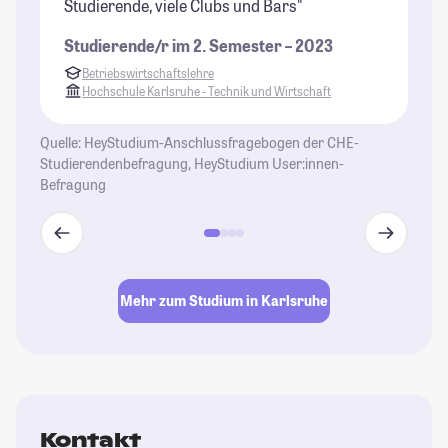
Studierende, viele Clubs und Bars"
so
mä
Studierende/r im 2. Semester – 2023
un
Betriebswirtschaftslehre
St
Hochschule Karlsruhe - Technik und Wirtschaft
Quelle: HeyStudium-Anschlussfragebogen der CHE-
Studierendenbefragung, HeyStudium User:innen-
Befragung
Mehr zum Studium in Karlsruhe
Kontakt