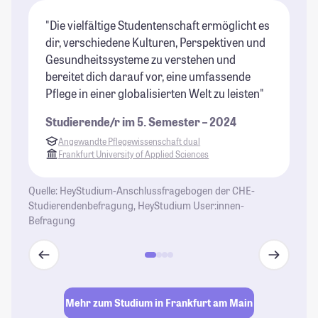
"Die vielfältige Studentenschaft ermöglicht es
"K
dir, verschiedene Kulturen, Perspektiven und
Pr
Gesundheitssysteme zu verstehen und
St
bereitet dich darauf vor, eine umfassende
Pflege in einer globalisierten Welt zu leisten"
Studierende/r im 5. Semester – 2024
Angewandte Pflegewissenschaft dual
Frankfurt University of Applied Sciences
Quelle: HeyStudium-Anschlussfragebogen der CHE-
Studierendenbefragung, HeyStudium User:innen-
Befragung
Mehr zum Studium in Frankfurt am Main