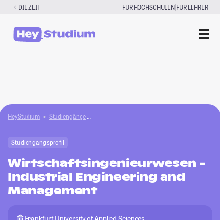
Zum
|
DIE ZEIT
FÜR HOCHSCHULEN
FÜR LEHRER
Inhalt
springen
HeyStudium
Studiengänge
Wirtschaftsingenieurwesen - Industrial Engin
Studiengangsprofil
Wirtschaftsingenieurwesen -
Industrial Engineering and
Management
Frankfurt University of Applied Sciences