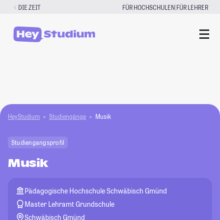
Zum
|
DIE ZEIT
FÜR HOCHSCHULEN
FÜR LEHRER
Inhalt
springen
HeyStudium
Studiengänge
Musik
Studiengangsprofil
Musik
Pädagogische Hochschule Schwäbisch Gmünd
Master Lehramt Grundschule
Schwäbisch Gmünd