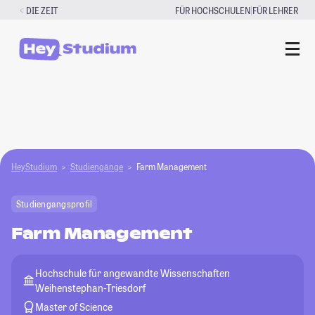
Zum
|
DIE ZEIT
FÜR HOCHSCHULEN
FÜR LEHRER
Inhalt
springen
HeyStudium
Studiengänge
Farm Management
Studiengangsprofil
Farm Management
Hochschule für angewandte Wissenschaften
Weihenstephan-Triesdorf
Master of Science